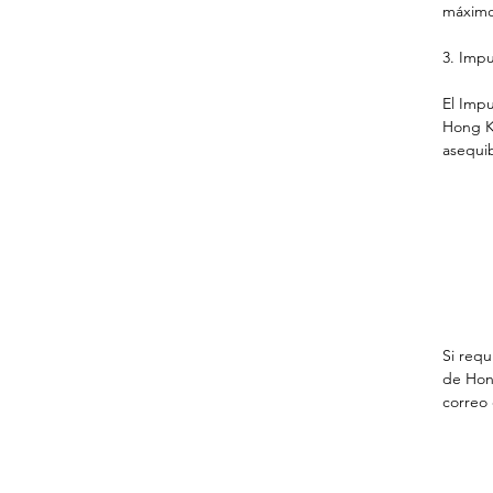
máximo
3. Impu
El Impu
Hong Ko
asequi
Si requ
de Hong
correo 