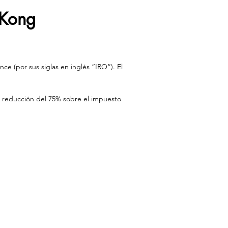
 Kong
ce (por sus siglas en inglés “IRO”). El 
¿Cómo abrir una
empresa en Hong
Ventajas de Crear una
na reducción del 75% sobre el impuesto 
Kong desde España
Empresa en Hong
México? en 2026 —
Kong
Guía completa
Recent Posts