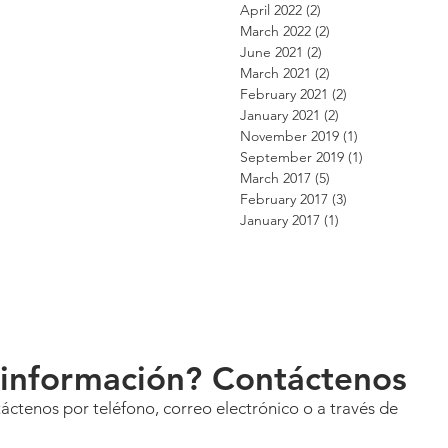
April 2022
(2)
2 posts
March 2022
(2)
2 posts
June 2021
(2)
2 posts
March 2021
(2)
2 posts
February 2021
(2)
2 posts
January 2021
(2)
2 posts
November 2019
(1)
1 post
September 2019
(1)
1 post
March 2017
(5)
5 posts
February 2017
(3)
3 posts
January 2017
(1)
1 post
 información? Contáctenos
ctenos por teléfono, correo electrónico o a través de