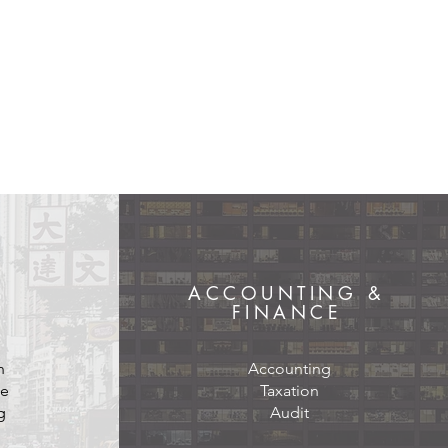
ACCOUNTING &
Y
FINANCE
n
Accounting
ce
Taxation
g
Audit
Archive