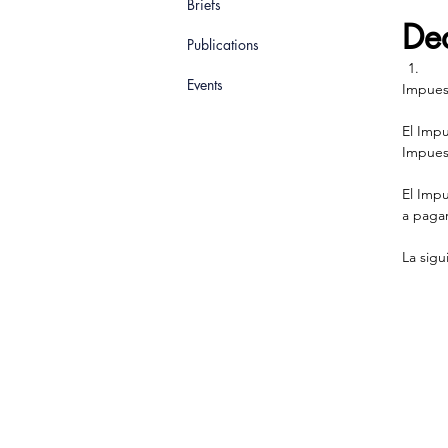
Briefs
De
Publications
Events
Impuest
El Impu
Impues
El Impu
a paga
La sigu