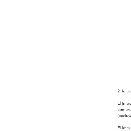
2. Impu
El Impu
comerci
(excluy
El Impu