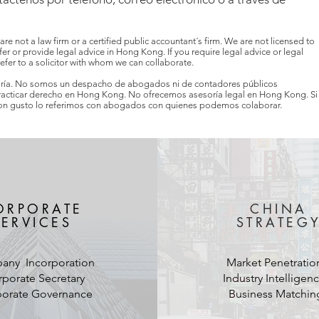
re not a law firm or a certified public accountant´s firm. We are not licensed to
r or provide legal advice in Hong Kong. If you require legal advice or legal
efer to a solicitor with whom we can collaborate.
oría. No somos un despacho de abogados ni de contadores públicos
practicar derecho en Hong Kong. No ofrecemos asesoría legal en Hong Kong. Si
con gusto lo referimos con abogados con quienes podemos colaborar.
ORPORATE
CHINA
SERVICES
STRATEG
any Incorporation
Market Penetratio
porate Secretary
Industry Intelligen
orate Governance
Business Matchin