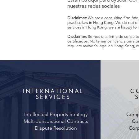
nuestras redes sociales
Disclaimer:
We are a consulting firm. We a
practice law in Hong Kong. We do not offe
services in Hong Kong, we are happy to r
Disclaimer:
Somos una firma de consult
certificados. No tenemos licencia para 
requiere asesoría legal en Hong Kong, 
INTERNATIONAL
C
SERVICES
Intellectual Property Strategy
Comp
Multi-Jurisdictional Contracts
Cor
Dispute Resolution
Corp