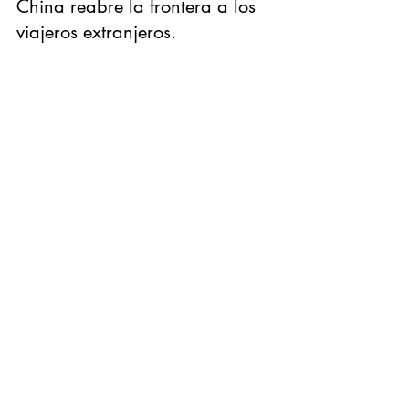
China reabre la frontera a los
viajeros extranjeros.
El 26 de diciembre de 2022, la Comisión Nacional
de Salud China anunció[1] que desde el 8 de Enero
de 2023, el COVID-19 será...