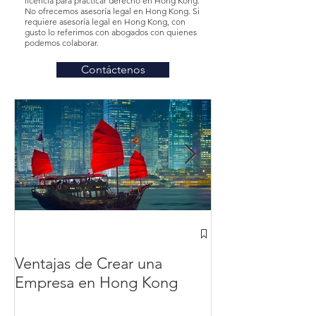
licencia para practicar derecho en Hong Kong.
No ofrecemos asesoría legal en Hong Kong. Si
requiere asesoría legal en Hong Kong, con
gusto lo referimos con abogados con quienes
podemos colaborar.
Contáctenos
¿Cómo abrir u
Hong Kong des
Ventajas de Crear una
México? en 20
Empresa en Hong Kong
completa