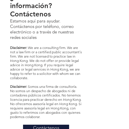
información?
Contáctenos
Estamos aquí para ayudar.
Contáctenos por teléfono, correo
electrónico o a través de nuestras
redes sociales
Disclaimer:
We are a consulting firm. We are
not a law firm or a certified public accountant´s
firm. We are not licensed to practice law in
Hong Kong. We do not offer or provide legal
advice in Hong Kong. If you require legal
advice or legal services in Hong Kong, we are
happy to refer to a solicitor with whom we can
collaborate.
Disclaimer:
Somos una firma de consultoría.
No somos un despacho de abogados ni de
contadores públicos certificados. No tenemos
licencia para practicar derecho en Hong Kong.
No ofrecemos asesoría legal en Hong Kong. Si
requiere asesoría legal en Hong Kong, con
gusto lo referimos con abogados con quienes
podemos colaborar.
Contáctenos