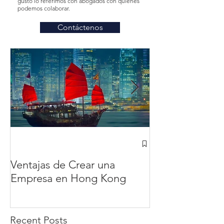
gusto lo referimos con abogados con quienes
podemos colaborar.
Contáctenos
¿Cómo abrir u
Hong Kong des
Ventajas de Crear una
México? en 20
Empresa en Hong Kong
completa
Recent Posts