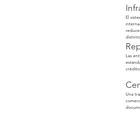
Inf
El sist
interna
reduce 
distint
Rep
Las ent
estánda
crédito
Cen
Una tr
comerc
documen