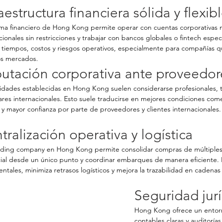
raestructura financiera sólida y flexib
ema financiero de Hong Kong permite operar con cuentas corporativas mu
cionales sin restricciones y trabajar con bancos globales o fintech espec
tiempos, costos y riesgos operativos, especialmente para compañías q
os mercados.
utación corporativa ante proveedore
idades establecidas en Hong Kong suelen considerarse profesionales, t
res internacionales. Esto suele traducirse en mejores condiciones come
 y mayor confianza por parte de proveedores y clientes internacionales.
tralización operativa y logística
ading company en Hong Kong permite consolidar compras de múltiples
ial desde un único punto y coordinar embarques de manera eficiente. 
tales, minimiza retrasos logísticos y mejora la trazabilidad en cadenas
Seguridad jurí
Hong Kong ofrece un entorn
contables claras y auditorías