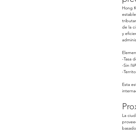
Hong Ko
estable
tributa
de la c
y efici
adminis
Element
-Tasa d
-Sin IV
-Territ
Esta es
intern
Pro
La ciud
proveed
basado