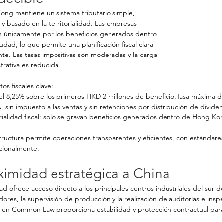
ng mantiene un sistema tributario simple, 
 y basado en la territorialidad. Las empresas 
n únicamente por los beneficios generados dentro 
iudad, lo que permite una planificación fiscal clara 
ente. Las tasas impositivas son moderadas y la carga 
trativa es reducida.
os fiscales clave:
el 8,25% sobre los primeros HKD 2 millones de beneficio.Tasa máxima de
A, sin impuesto a las ventas y sin retenciones por distribución de divide
orialidad fiscal: solo se gravan beneficios generados dentro de Hong Ko
tructura permite operaciones transparentes y eficientes, con estándare
acionalmente.
ximidad estratégica a China
ad ofrece acceso directo a los principales centros industriales del sur d
ores, la supervisión de producción y la realización de auditorías e insp
 en Common Law proporciona estabilidad y protección contractual para 