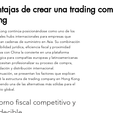
ntajas de crear una trading c
ng
ong continúa posicionándose como uno de los 
ales hubs internacionales para empresas que 
an cadenas de suministro en Asia. Su combinación 
bilidad jurídica, eficiencia fiscal y proximidad 
va con China la convierte en una plataforma 
gica para compañías europeas y latinoamericanas 
esitan profesionalizar su proceso de compra, 
dación y distribución internacional.
nuación, se presentan los factores que explican 
é la estructura de trading company en Hong Kong 
iendo una de las alternativas más sólidas para el 
o global.
orno fiscal competitivo y 
decible