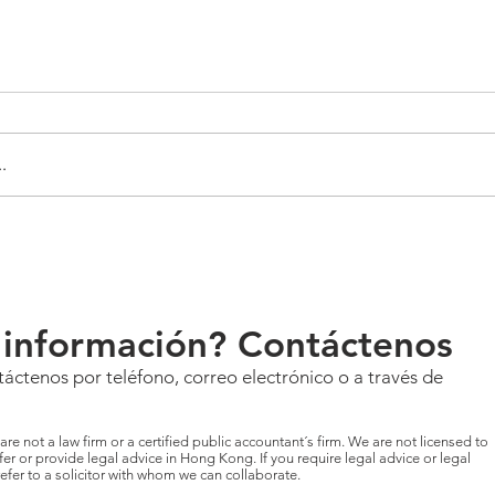
.
 información? Contáctenos
áctenos por teléfono, correo electrónico o a través de
re not a law firm or a certified public accountant´s firm. We are not licensed to
r or provide legal advice in Hong Kong. If you require legal advice or legal
efer to a solicitor with whom we can collaborate.