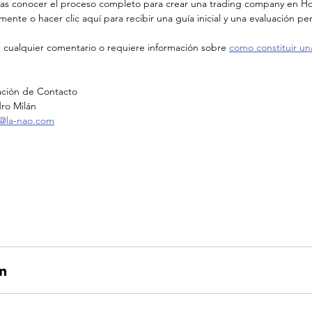
eas conocer el proceso completo para crear una trading company en H
mente o hacer clic aquí para recibir una guía inicial y una evaluación pe
e cualquier comentario o requiere información sobre 
como constituir u
ación de Contacto
ro Milán
n@la-nao.com