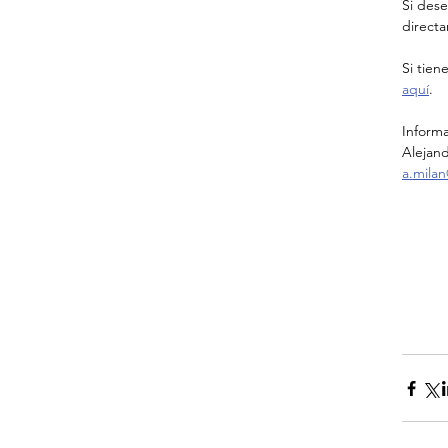
Si des
directa
Si tien
aquí
.
Inform
Alejand
a.mila