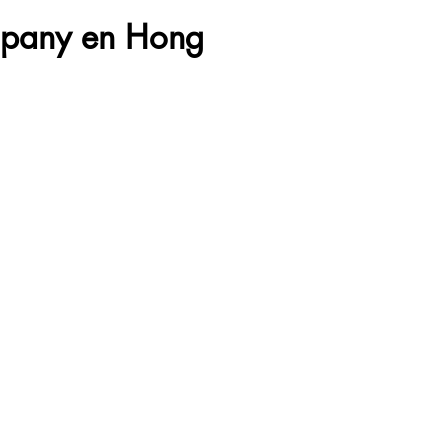
ompany en Hong
¿Cómo abrir una
empresa en Hong
Ventajas de Crear una
Kong desde España
Empresa en Hong
México? en 2026 —
Kong
Guía completa
Recent Posts