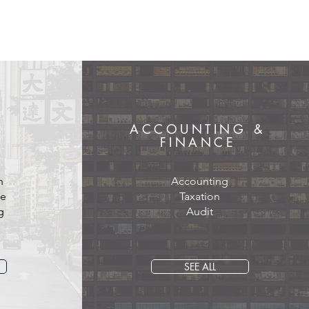
ACCOUNTING &
Y
FINANCE
n
Accounting
ce
Taxation
g
Audit
Archive
SEE ALL