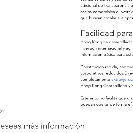
adicional de transparencia qu
socios comerciales e invers
que buscan escalar sus oper
Facilidad par
Hong Kong ha desarrollado 
inversión internacional y agil
Información básica para es
Constitución rápida, habitua
corporativos reducidos.Dire
completamente 
extranjero
Hong Kong.Contabilidad y re
Este entorno facilita que o
puedan operar de forma efic
jos.
deseas más información