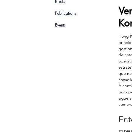
Briefs
Ve
Publications
Ko
Events
Hong K
princip
gestion
de esta
operati
estraté
que nec
consoli
A conti
por qu
sigue s
comerci
Ent
pre