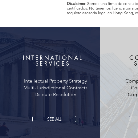
Disclaimer:
Somos una firma de consult
certificados. No tenemos licencia para 
requiere asesoría legal en Hong Kong, 
INTERNATIONAL
C
SERVICES
Intellectual Property Strategy
Comp
Multi-Jurisdictional Contracts
Cor
Dispute Resolution
Corp
SEE ALL