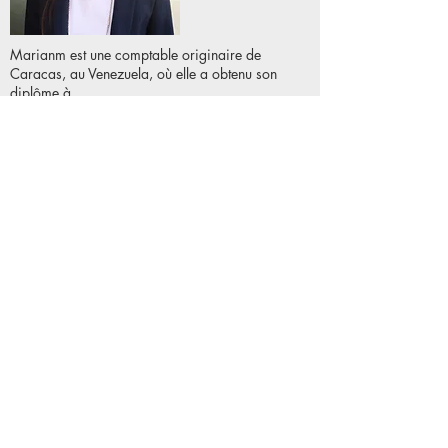
Marianm est une comptable originaire de
Caracas, au Venezuela, où elle a obtenu son
diplôme à
l’Université Santa Maria. Elle a complété des
cours en gestion de portefeuilles ainsi qu’en
gestion
d’indicateurs.
Son expérience comprend l’exercice chez une
entreprise transnationale pétrolière et gazière,
parmi un
groupe d’autres entreprises consacrées à
l’industrie internationale.
Elle possède une large connaissance dans le
traitement de processus comptables
internationaux. Marianm a rejoint l’équipe en
avril 2016.
Langues : Espagnole et Anglais