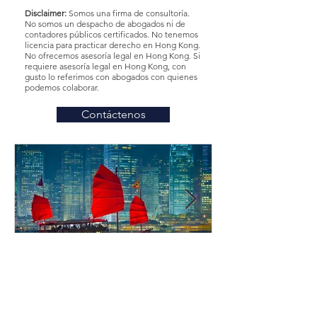
Disclaimer:
Somos una firma de consultoría.
No somos un despacho de abogados ni de
contadores públicos certificados. No tenemos
licencia para practicar derecho en Hong Kong.
No ofrecemos asesoría legal en Hong Kong. Si
requiere asesoría legal en Hong Kong, con
gusto lo referimos con abogados con quienes
podemos colaborar.
Contáctenos
¿Cómo abrir u
Hong Kong des
Ventajas de Crear una
México? en 20