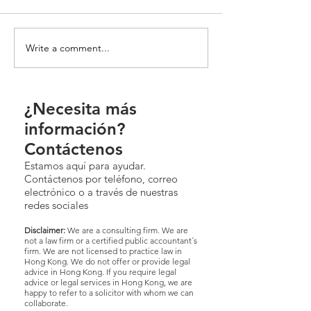
Write a comment...
¿Necesita más
información?
Contáctenos
Estamos aquí para ayudar.
Contáctenos por teléfono, correo
electrónico o a través de nuestras
redes sociales
Disclaimer:
We are a consulting firm. We are
not a law firm or a certified public accountant´s
firm. We are not licensed to practice law in
Hong Kong. We do not offer or provide legal
advice in Hong Kong. If you require legal
advice or legal services in Hong Kong, we are
happy to refer to a solicitor with whom we can
collaborate.