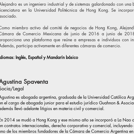
Alejandro es un ingeniero industrial y de sistemas galardonado con una
licenciatura en la Universidad Politécnica de Hong Kong. Se incor
asociado.
Como miembro activo del comité de negocios de Hong Kong, Alejand
Cámara de Comercio Mexicana de junio de 2016 a junio de 2018
proporciona una plataforma que reúne a empresas e individuos con i
Además, participa activamente en diferentes cámaras de comercio.
Idiomas: Inglés, Español y Mandarín básico
Agustina Spaventa
Socia/Legal
Agustina es abogada argentina, graduada de la Universidad Católica Arg
en el cargo de abogada junior para el estudio jurídico Guahnon & Asocia
además llevó adelante litigios en materia civil y comercial.
En 2014 se mudó a Hong Kong y ese mismo año se incorporó a La Nao de
en contratos internacionales, derecho corporativo y comercial, incluyendo 
uno de los miembros fundadores de la Cámara de Comercio Argentina e