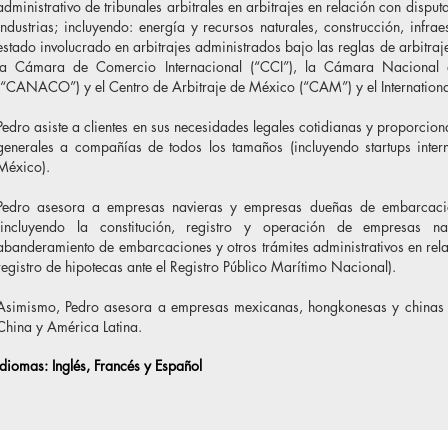
administrativo de tribunales arbitrales en arbitrajes en relación con disp
industrias; incluyendo: energía y recursos naturales, construcción, infrae
estado involucrado en arbitrajes administrados bajo las reglas de arbitraje
la Cámara de Comercio Internacional (“CCI”), la Cámara Naciona
(“CANACO”) y el Centro de Arbitraje de México (“CAM”) y el International 
Pedro asiste a clientes en sus necesidades legales cotidianas y proporcion
generales a compañías de todos los tamaños (incluyendo startups inter
México).
Pedro asesora a empresas navieras y empresas dueñas de embarcacio
(incluyendo la constitución, registro y operación de empresas na
abanderamiento de embarcaciones y otros trámites administrativos en rela
registro de hipotecas ante el Registro Público Marítimo Nacional).
Asimismo, Pedro asesora a empresas mexicanas, hongkonesas y chinas en
China y América Latina.
Idiomas: Inglés, Francés y Español