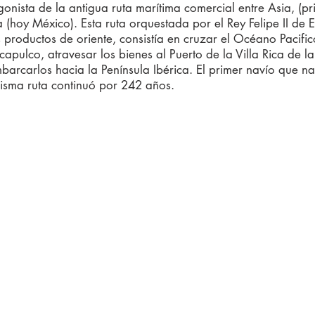
onista de la antigua ruta marítima comercial entre Asia, (pri
(hoy México). Esta ruta orquestada por el Rey Felipe II de 
 productos de oriente, consistía en cruzar el Océano Pacifi
apulco, atravesar los bienes al Puerto de la Villa Rica de 
barcarlos hacia la Península Ibérica. El primer navío que na
isma ruta continuó por 242 años.
MISIÓN
e la economía más
"Ser la platafo
 oportunidad de negocio
a China median
s siguientes años está en
servicios profe
mpresas deben de contar
alta calidad p
e profesional para
nuestros cliente
s oportunidades en
metas en este 