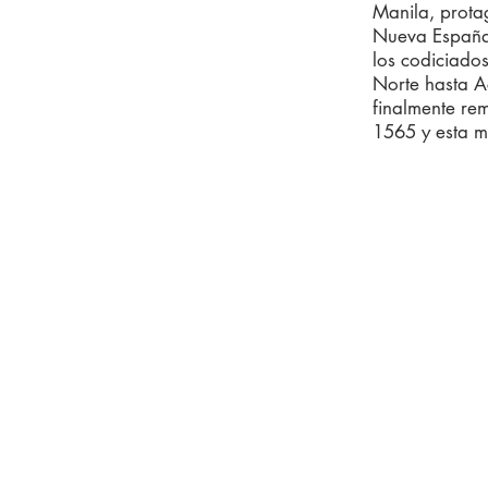
Manila, protag
Nueva España 
los codiciados
Norte hasta Ac
finalmente rem
1565 y esta m
VISIÓN
"Creemos qu
importante y
ahora y en lo
China. Las e
con un soport
acceder a la
esta región."