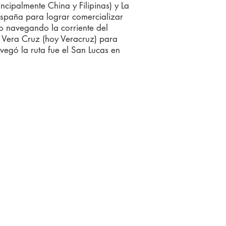
ncipalmente China y Filipinas) y La
España para lograr comercializar
co navegando la corriente del
la Vera Cruz (hoy Veracruz) para
vegó la ruta fue el San Lucas en
rma líder de entrada
te la prestación de
sionales de la más
ara apoyar a
s a llegar a sus
mercado."