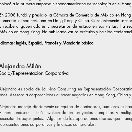
colocó a la primera empresa hispanoamericana de tecnología en el Hong
En 2008 fundó y presidió la Cámara de Comercio de México en Hong 
comercio latinoamericana en Hong Kong y China. Constantemente aseso
y recibe a gobernadores y secretarios de estado en sus visitas. Ha re
México en Hong Kong. Ha publicado varios artículos y ha sido conferenc
Idiomas: Inglés, Español, Francés y Mandarín básico
Alejandro Milán
Socio/Representación Corporativa
Alejandro es socio de La Nao Consulting en Representación Corporat
años. Asesora a corporaciones al hacer negocios en Hong Kong, China y 
Alejandro maneja diariamente un equipo de contadores, auditores extern
y merchandisers. Está involucrado en proyectos complejos y multijur
necesitan trabajar juntas. Algunas de las operaciones diarias que mane
representaciones corporativas y finanzas comerciales.